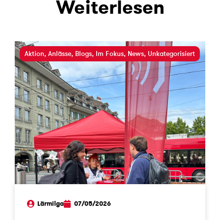
Weiterlesen
Aktion
,
Anlässe
,
Blogs
,
Im Fokus
,
News
,
Unkategorisiert
Lärmliga
07/05/2026