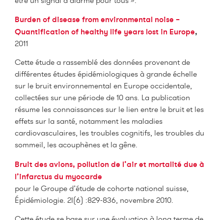
être un signal d’alarme pour tous ».
Burden of disease from environmental noise –
Quantification of healthy life years lost in Europe
,
2011
Cette étude a rassemblé des données provenant de
différentes études épidémiologiques à grande échelle
sur le bruit environnemental en Europe occidentale,
collectées sur une période de 10 ans. La publication
résume les connaissances sur le lien entre le bruit et les
effets sur la santé, notamment les maladies
cardiovasculaires, les troubles cognitifs, les troubles du
sommeil, les acouphènes et la gêne.
Bruit des avions, pollution de l’air et mortalité due à
l’infarctus du myocarde
pour le Groupe d’étude de cohorte national suisse,
Épidémiologie. 2I(6) :829-836, novembre 2010.
Cette étude se base sur une évaluation à long terme de