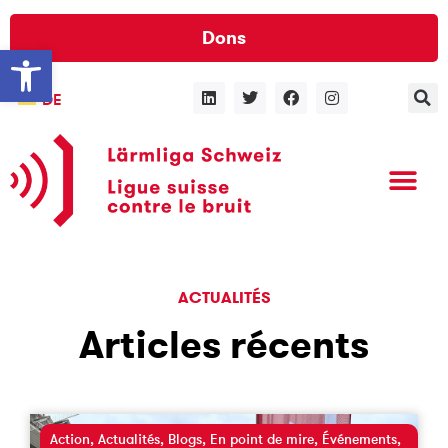
Dons
Ouvrir la barre d’outils
DE
ACTUALITÉS
Articles récents
Action
,
Actualités
,
Blogs
,
En point de mire
,
Événements
,