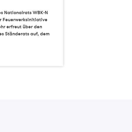
es Nationalrats WBK-N
r Feuerwerksinitiative
ehr erfreut über den
des Ständerats auf, dem