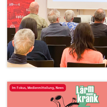
Im Fokus
,
Medienmitteilung
,
News