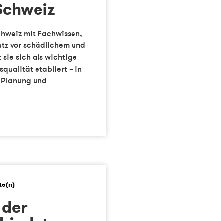
Schweiz
Schweiz mit Fachwissen,
tz vor schädlichem und
 sie sich als wichtige
ualität etabliert – in
, Planung und
 der