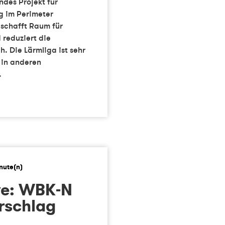
des Projekt für
g im Perimeter
schafft Raum für
 reduziert die
 Die Lärmliga ist sehr
 in anderen
.
ve: WBK-N
rschlag