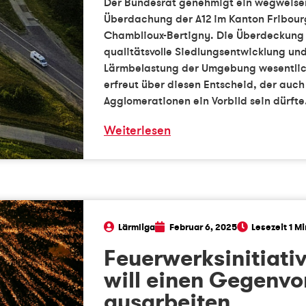
Der Bundesrat genehmigt ein wegweisen
Überdachung der A12 im Kanton Fribour
Chamblioux-Bertigny. Die Überdeckung 
qualitätsvolle Siedlungsentwicklung und
Lärmbelastung der Umgebung wesentlich.
erfreut über diesen Entscheid, der auch
Agglomerationen ein Vorbild sein dürfte
Weiterlesen
Lärmliga
Februar 6, 2025
Feuerwerksinitiati
will einen Gegenvo
ausarbeiten