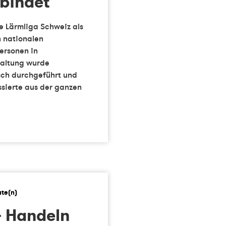
rbindet
e Lärmliga Schweiz als
n nationalen
ersonen in
taltung wurde
sch durchgeführt und
ssierte aus der ganzen
– Handeln