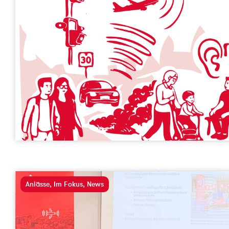
Anlässe
,
Im Fokus
,
News