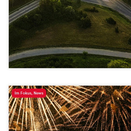
Im Fokus
,
News