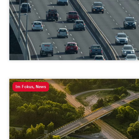
Im Fokus
,
News