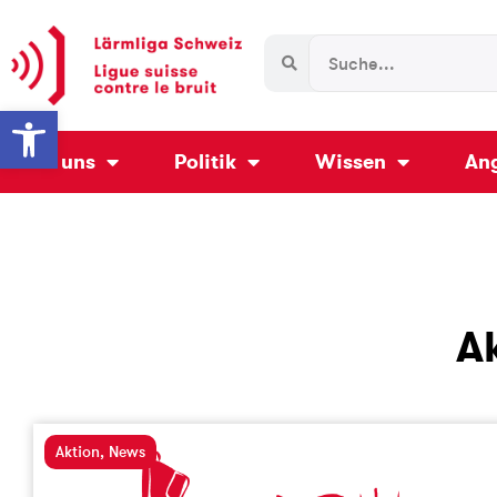
Werkzeugleiste öffnen
Über uns
Politik
Wissen
An
A
Aktion
,
News