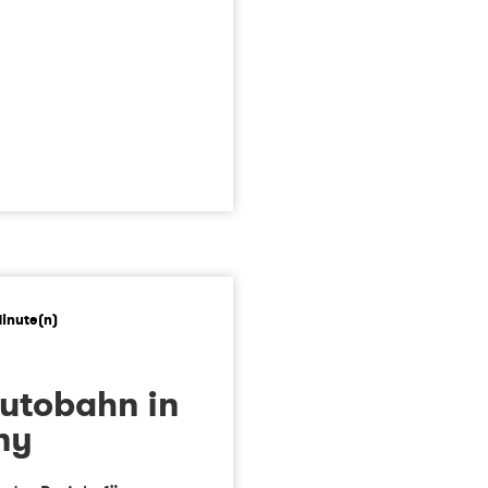
utobahn in
ny