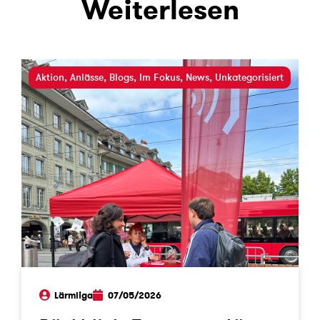
Weiterlesen
Aktion
,
Anlässe
,
Blogs
,
Im Fokus
,
News
,
Unkategorisiert
Lärmliga
07/05/2026